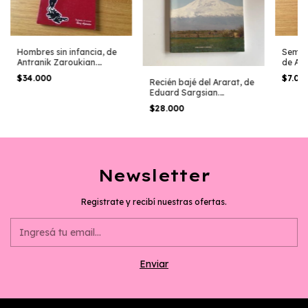
Hombres sin infancia, de
Semill
Antranik Zaroukian.
de Art
Traductor: Berg Adjemian
$34.000
$7.00
Recién bajé del Ararat, de
Eduard Sargsian.
Traducción de Rosita
$28.000
Youssefian
Newsletter
Registrate y recibí nuestras ofertas.